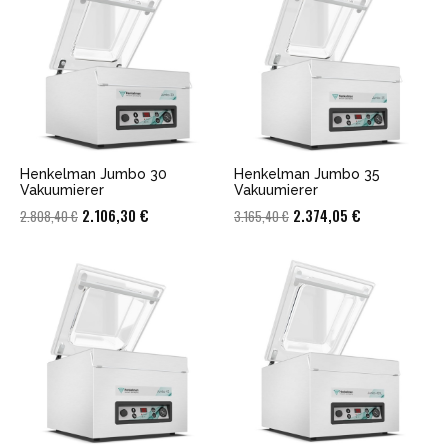
Henkelman Jumbo 30
Henkelman Jumbo 35
Vakuumierer
Vakuumierer
Ursprünglicher
Aktueller
Ursprünglicher
Aktueller
2.106,30
€
2.374,05
€
2.808,40
€
3.165,40
€
Preis
Preis
Preis
Preis
war:
ist:
war:
ist:
2.808,40 €
2.106,30 €.
3.165,40 €
2.374,05 €.