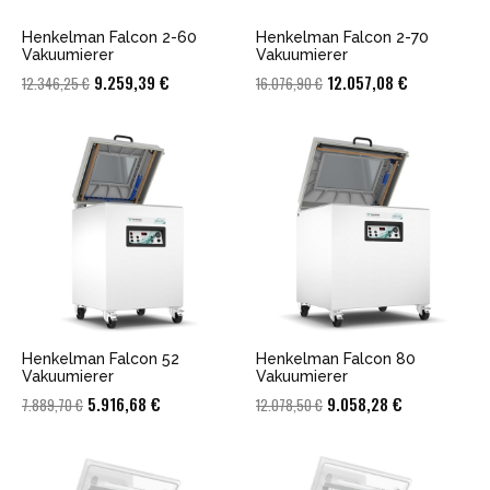
Henkelman Falcon 2-60
Henkelman Falcon 2-70
Vakuumierer
Vakuumierer
Ursprünglicher
Aktueller
Ursprünglicher
Aktueller
9.259,39
€
12.057,08
€
12.346,25
€
16.076,90
€
Preis
Preis
Preis
Preis
war:
ist:
war:
ist:
12.346,25 €
9.259,39 €.
16.076,90 €
12.057,08 €
Henkelman Falcon 52
Henkelman Falcon 80
Vakuumierer
Vakuumierer
Ursprünglicher
Aktueller
Ursprünglicher
Aktueller
5.916,68
€
9.058,28
€
7.889,70
€
12.078,50
€
Preis
Preis
Preis
Preis
war:
ist:
war:
ist:
7.889,70 €
5.916,68 €.
12.078,50 €
9.058,28 €.