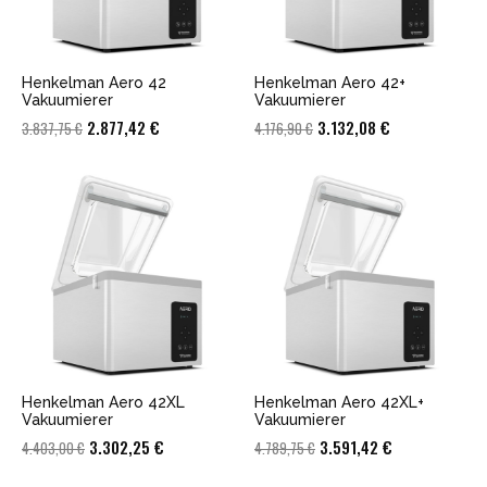
Henkelman Aero 42
Henkelman Aero 42+
Vakuumierer
Vakuumierer
Ursprünglicher
Aktueller
Ursprünglicher
Aktueller
2.877,42
€
3.132,08
€
3.837,75
€
4.176,90
€
Preis
Preis
Preis
Preis
war:
ist:
war:
ist:
3.837,75 €
2.877,42 €.
4.176,90 €
3.132,08 €.
Henkelman Aero 42XL
Henkelman Aero 42XL+
Vakuumierer
Vakuumierer
Ursprünglicher
Aktueller
Ursprünglicher
Aktueller
3.302,25
€
3.591,42
€
4.403,00
€
4.789,75
€
Preis
Preis
Preis
Preis