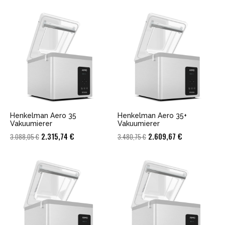
Henkelman Aero 35
Henkelman Aero 35+
Vakuumierer
Vakuumierer
Ursprünglicher
Aktueller
Ursprünglicher
Aktueller
2.315,74
€
2.609,67
€
3.088,05
€
3.480,75
€
Preis
Preis
Preis
Preis
war:
ist:
war:
ist:
3.088,05 €
2.315,74 €.
3.480,75 €
2.609,67 €.