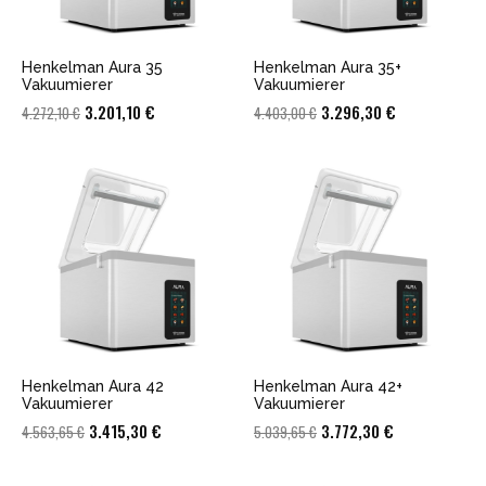
Henkelman Aura 35
Henkelman Aura 35+
Vakuumierer
Vakuumierer
Ursprünglicher
Aktueller
Ursprünglicher
Aktueller
3.201,10
€
3.296,30
€
4.272,10
€
4.403,00
€
Preis
Preis
Preis
Preis
war:
ist:
war:
ist:
4.272,10 €
3.201,10 €.
4.403,00 €
3.296,30 €.
Henkelman Aura 42
Henkelman Aura 42+
Vakuumierer
Vakuumierer
Ursprünglicher
Aktueller
Ursprünglicher
Aktueller
3.415,30
€
3.772,30
€
4.563,65
€
5.039,65
€
Preis
Preis
Preis
Preis
war:
ist:
war:
ist: