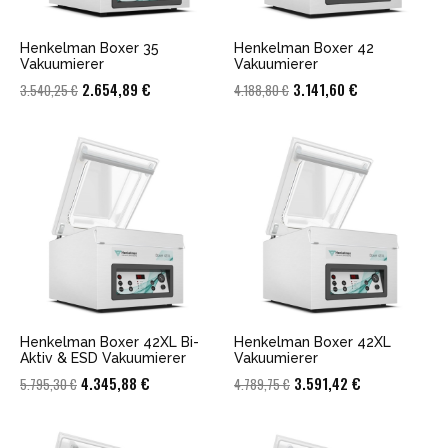
Henkelman Boxer 35
Henkelman Boxer 42
Vakuumierer
Vakuumierer
Ursprünglicher
Aktueller
Ursprünglicher
Aktueller
2.654,89
€
3.141,60
€
3.540,25
€
4.188,80
€
Preis
Preis
Preis
Preis
war:
ist:
war:
ist:
3.540,25 €
2.654,89 €.
4.188,80 €
3.141,60 €.
Henkelman Boxer 42XL Bi-
Henkelman Boxer 42XL
Aktiv & ESD Vakuumierer
Vakuumierer
Ursprünglicher
Aktueller
Ursprünglicher
Aktueller
4.345,88
€
3.591,42
€
5.795,30
€
4.789,75
€
Preis
Preis
Preis
Preis
war:
ist:
war:
ist: