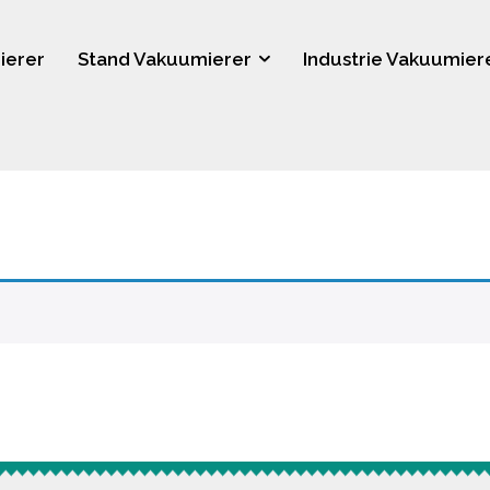
ierer
Stand Vakuumierer
Industrie Vakuumier