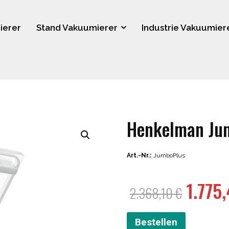
ierer
Stand Vakuumierer
Industrie Vakuumier
Henkelman Ju
Art.-Nr.:
JumboPlus
Urspr
1.775
2.368,10
€
Preis
war:
Bestellen