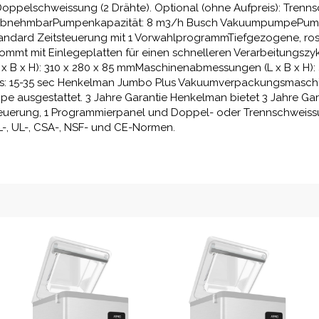
Doppelschweissung (2 Drähte). Optional (ohne Aufpreis): Trenns
 abnehmbarPumpenkapazität: 8 m3/h Busch VakuumpumpePump
andard Zeitsteuerung mit 1 VorwahlprogrammTiefgezogene, ros
ommt mit Einlegeplatten für einen schnelleren Verarbeitungszy
B x H): 310 x 280 x 85 mmMaschinenabmessungen (L x B x H): 4
s: 15-35 sec Henkelman Jumbo Plus Vakuumverpackungsmasc
 ausgestattet. 3 Jahre Garantie Henkelman bietet 3 Jahre Gara
euerung, 1 Programmierpanel und Doppel- oder Trennschweissung
, UL-, CSA-, NSF- und CE-Normen.