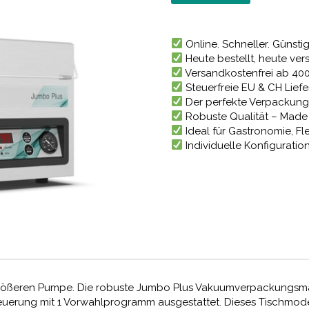
2.368
Online. Schneller. Günstig
Heute bestellt, heute vers
Versandkostenfrei ab 40
Steuerfreie EU & CH Lief
Der perfekte Verpackung
Robuste Qualität – Made 
Ideal für Gastronomie, Fl
Individuelle Konfiguratio
r größeren Pumpe. Die robuste Jumbo Plus Vakuumverpackungsma
uerung mit 1 Vorwahlprogramm ausgestattet. Dieses Tischmode