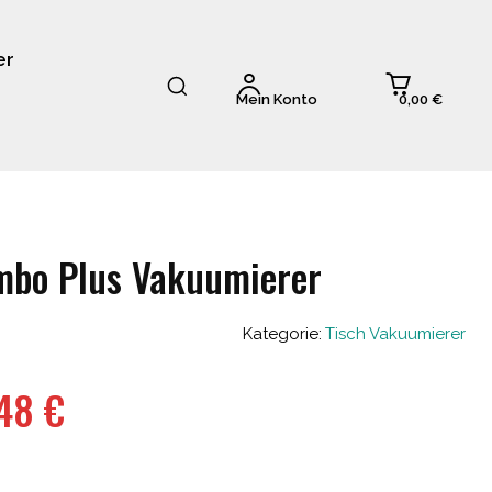
er
0,00 €
Mein Konto
mbo Plus Vakuumierer
Kategorie:
Tisch Vakuumierer
ünglicher
Aktueller
,48
€
Preis
ist: