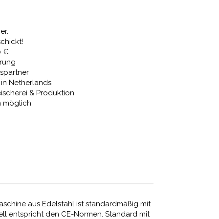
,10 €
1.775,48 €.
er.
chickt!
0 €
erung
spartner
in Netherlands
eischerei & Produktion
n möglich
schine aus Edelstahl ist standardmäßig mit
ll entspricht den CE-Normen. Standard mit