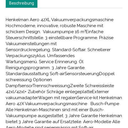
Beschreibung
Henkelman Aero 42XL Vakuumverpackungsmaschine
Hochmoderne, innovative, robuste Maschine mit
schickem Design. Vakuumpumpe 16 m³Einfache
Steuerschnittstelle. 3 einstellbare Programme. Präzise
Vakuumeinstellungen mit
Sensordruckregelung. Standard-Softair. Schnellerer
Verpackungszyklus. Umfassendes
Wartungsmenü. Service Erinnerung. Öl
Reinigungsprogramm. 3 Jahre Garantie.
Standardausstattung Soft-airSensorsteuerungDoppel
schweissung Optionen
DampfsensorTrennschweissungZweite Schweissleiste
42xl/42xl+ Zubehör Schräge einlegeplatteExterner
vakuumadapterWagen mit regalenService-kit Henkelman
Aero 42X Vakuumverpackungsmaschine Busch-Pumpe
Alle Henkelman-Maschinen sind mit einer Busch-
Vakuumpumpe ausgestattet. 3 Jahre Garantie Henkelman
bietet 3 Jahre Garantie auf Ersatzteile. Aero-Modelle Alle
Aero-Modelle sind serienmässig mit Soft-air,