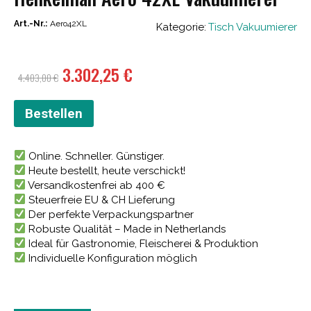
Art.-Nr.:
Aero42XL
Kategorie:
Tisch Vakuumierer
Ursprünglicher
Aktueller
3.302,25
€
4.403,00
€
Preis
Preis
war:
ist:
Bestellen
4.403,00 €
3.302,25 €.
Online. Schneller. Günstiger.
Heute bestellt, heute verschickt!
Versandkostenfrei ab 400 €
Steuerfreie EU & CH Lieferung
Der perfekte Verpackungspartner
Robuste Qualität – Made in Netherlands
Ideal für Gastronomie, Fleischerei & Produktion
Individuelle Konfiguration möglich