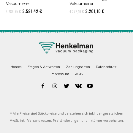
Vakuumierer
Vakuumierer
Ursprünglicher
Aktueller
Ursprünglicher
Aktueller
3.591,42
€
3.201,10
€
4.789,75
€
4.272,10
€
Preis
Preis
Preis
Preis
war:
ist:
war:
ist:
4.789,75 €
3.591,42 €.
4.272,10 €
3.201,10 €.
Horeca
Fragen & Antworten
Zahlungsarten
Datenschutz
Impressum
AGB
* Alle Preise sind Stückpreise und verstehen sich inkl. der gesetzlichen
MwSt. inkl. Versandkosten. Preisänderungen und Irrtümer vorbehalten.