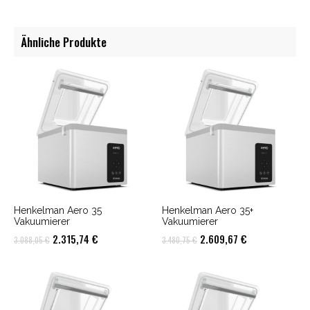
Ähnliche Produkte
Henkelman Aero 35
Henkelman Aero 35+
Vakuumierer
Vakuumierer
Ursprünglicher
Aktueller
Ursprünglicher
Aktueller
2.315,74
€
2.609,67
€
3.088,05
€
3.480,75
€
Preis
Preis
Preis
Preis
war:
ist:
war:
ist:
3.088,05 €
2.315,74 €.
3.480,75 €
2.609,67 €.