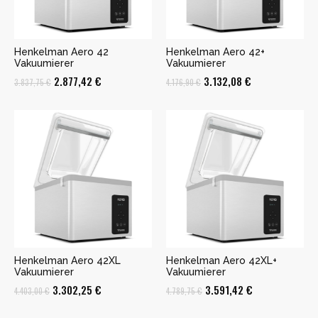
Henkelman Aero 42
Henkelman Aero 42+
Vakuumierer
Vakuumierer
Ursprünglicher
Aktueller
Ursprünglicher
Aktueller
2.877,42
€
3.132,08
€
3.837,75
€
4.176,90
€
Preis
Preis
Preis
Preis
war:
ist:
war:
ist:
3.837,75 €
2.877,42 €.
4.176,90 €
3.132,08 €.
Henkelman Aero 42XL
Henkelman Aero 42XL+
Vakuumierer
Vakuumierer
Ursprünglicher
Aktueller
Ursprünglicher
Aktueller
3.302,25
€
3.591,42
€
4.403,00
€
4.789,75
€
Preis
Preis
Preis
Preis