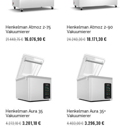
Henkelman Atmoz 2-75
Henkelman Atmoz 2-90
Vakuumierer
Vakuumierer
Ursprünglicher
Aktueller
Ursprünglicher
Aktueller
16.076,90
€
18.171,30
€
21.449,75
€
24.240,30
€
Preis
Preis
Preis
Preis
war:
ist:
war:
ist:
21.449,75 €
16.076,90 €.
24.240,30 €
18.171,30 €.
Henkelman Aura 35
Henkelman Aura 35+
Vakuumierer
Vakuumierer
Ursprünglicher
Aktueller
Ursprünglicher
Aktueller
3.201,10
€
3.296,30
€
4.272,10
€
4.403,00
€