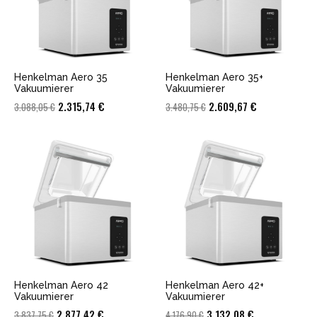
Henkelman Aero 35
Henkelman Aero 35+
Vakuumierer
Vakuumierer
Ursprünglicher
Aktueller
Ursprünglicher
Aktueller
2.315,74
€
2.609,67
€
3.088,05
€
3.480,75
€
Preis
Preis
Preis
Preis
war:
ist:
war:
ist:
3.088,05 €
2.315,74 €.
3.480,75 €
2.609,67 €.
Henkelman Aero 42
Henkelman Aero 42+
Vakuumierer
Vakuumierer
Ursprünglicher
Aktueller
Ursprünglicher
Aktueller
2.877,42
€
3.132,08
€
3.837,75
€
4.176,90
€