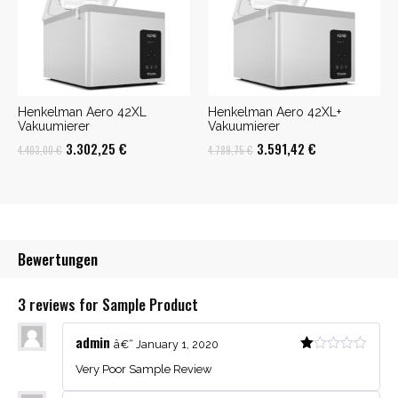
Henkelman Aero 42XL
Henkelman Aero 42XL+
Vakuumierer
Vakuumierer
Ursprünglicher
Aktueller
Ursprünglicher
Aktueller
3.302,25
€
3.591,42
€
4.403,00
€
4.789,75
€
Preis
Preis
Preis
Preis
war:
ist:
war:
ist:
4.403,00 €
3.302,25 €.
4.789,75 €
3.591,42 €.
Bewertungen
3 reviews for Sample Product
admin
â€“
January 1, 2020
Very Poor Sample Review